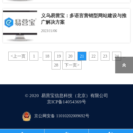
义乌易营宝：多语言营销型网站建设与推
广解决方案
2023/11/06
<
上一页
1
18
19
20
21
22
23
24
...
...

28
下一页
>
© 2020 易营宝信息科技（北京）有限公司
京ICP备14054369号
京公网安备 11010202009692号