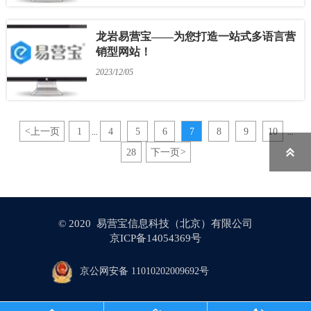
龙岩易营宝——为您打造一站式多语言营
销型网站！
2023/12/05
<
上一页
1
4
5
6
7
8
9
10
...
...

28
下一页
>
© 2020 易营宝信息科技（北京）有限公司
京ICP备14054369号
京公网安备 11010202009692号