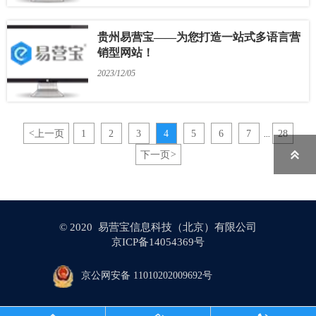
贵州易营宝——为您打造一站式多语言营
销型网站！
2023/12/05
<
上一页
1
2
3
4
5
6
7
28
...

下一页
>
© 2020 易营宝信息科技（北京）有限公司
京ICP备14054369号
京公网安备 11010202009692号