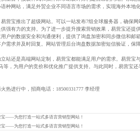
小语种网站，满足外贸企业不同语言市场的需求，实现海外本地
，易营宝推出了超级网站。可以一站发布7组全球服务器，确保网
供强有力的支持。为了进一步提升搜索营销效果，易营宝还提供了网站图
重用户的数据安全和沟通便利，提供了询盘加密和同步微信和邮
客户需求并及时回复。网站管理后台询盘数据加密短信验证，保
立站还是高端网站定制，易营宝都能满足用户的需求。易营宝与主要的
神马等，为用户的竞价和优化推广提供支持。与此同时，易营宝还与
热进行中，招商电话：18500331777 李经理
营宝——为您打造一站式多语言营销型网站！
营宝——为您打造一站式多语言营销型网站！