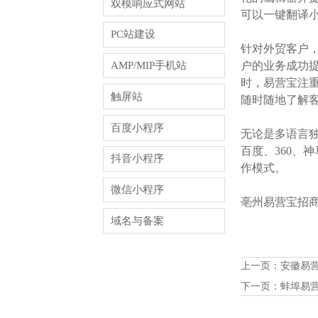
双模响应式网站
可以一键翻译
PC站建设
针对外贸客户
AMP/MIP手机站
户的业务成功提
时，易营宝注
触屏站
随时随地了解
百度小程序
无论是多语言独
百度、360、
抖音小程序
作模式。
微信小程序
亳州易营宝招商火
域名与备案
上一页：
安徽易
下一页：
蚌埠易