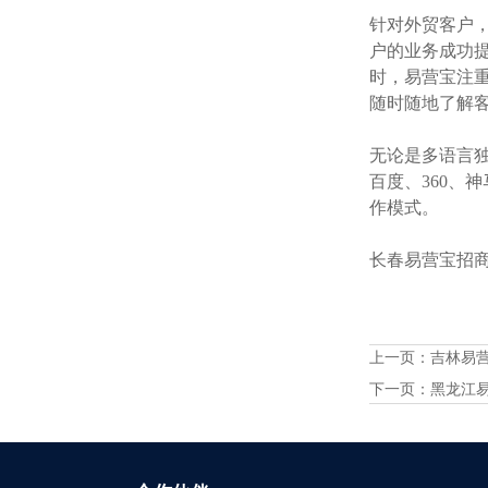
针对外贸客户
户的业务成功提
时，易营宝注
随时随地了解
无论是多语言独
百度、360、
作模式。
长春易营宝招商火
上一页：
吉林易
下一页：
黑龙江