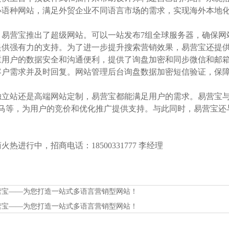
小语种网站，满足外贸企业不同语言市场的需求，实现海外本地
，易营宝推出了超级网站。可以一站发布7组全球服务器，确保网
供强有力的支持。为了进一步提升搜索营销效果，易营宝还提供了网站图
重用户的数据安全和沟通便利，提供了询盘加密和同步微信和邮
客户需求并及时回复。网站管理后台询盘数据加密短信验证，保
立站还是高端网站定制，易营宝都能满足用户的需求。易营宝与主要的
神马等，为用户的竞价和优化推广提供支持。与此同时，易营宝还与
热进行中，招商电话：18500331777 李经理
营宝——为您打造一站式多语言营销型网站！
营宝——为您打造一站式多语言营销型网站！