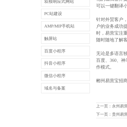
双模响应式网站
可以一键翻译
PC站建设
针对外贸客户
AMP/MIP手机站
户的业务成功提
时，易营宝注
触屏站
随时随地了解
百度小程序
无论是多语言独
百度、360、
抖音小程序
作模式。
微信小程序
郴州易营宝招商火
域名与备案
上一页：
永州易
下一页：
贵州易