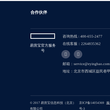
合作伙伴
咨询热线 : 400-655-2477
在线客服：2264835362
易营宝官方服务
号


邮箱：service@eyingbao.com
地址：北京市西城区益民巷甲1
© 2017 易营宝信息科技（北京）
京ICP备14054369
服
有限公司
号-3