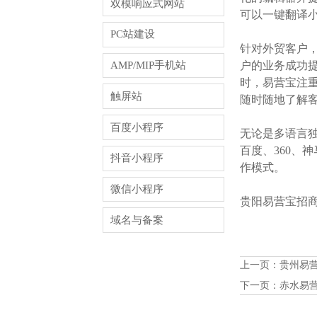
双模响应式网站
可以一键翻译
PC站建设
针对外贸客户
AMP/MIP手机站
户的业务成功提
时，易营宝注
触屏站
随时随地了解
百度小程序
无论是多语言独
百度、360、
抖音小程序
作模式。
微信小程序
贵阳易营宝招商火
域名与备案
上一页：
贵州易
下一页：
赤水易