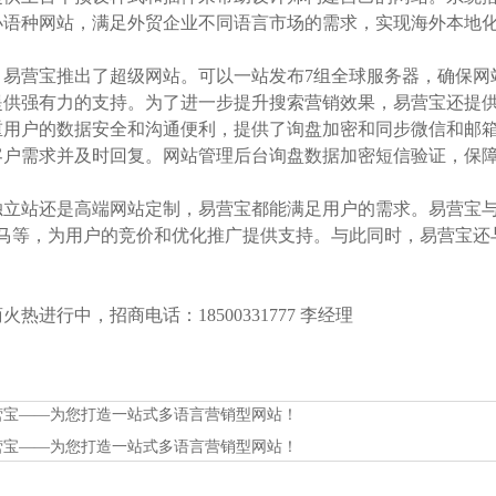
小语种网站，满足外贸企业不同语言市场的需求，实现海外本地
，易营宝推出了超级网站。可以一站发布7组全球服务器，确保网
供强有力的支持。为了进一步提升搜索营销效果，易营宝还提供了网站图
重用户的数据安全和沟通便利，提供了询盘加密和同步微信和邮
客户需求并及时回复。网站管理后台询盘数据加密短信验证，保
立站还是高端网站定制，易营宝都能满足用户的需求。易营宝与主要的
神马等，为用户的竞价和优化推广提供支持。与此同时，易营宝还与
热进行中，招商电话：18500331777 李经理
营宝——为您打造一站式多语言营销型网站！
营宝——为您打造一站式多语言营销型网站！