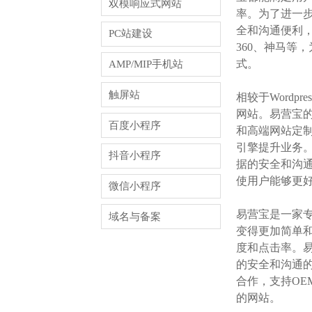
双模响应式网站
率。为了进一步
全和沟通便利，
PC站建设
360、神马等
式。
AMP/MIP手机站
触屏站
相较于Word
网站。易营宝
百度小程序
和高端网站定制
引擎提升业务。
抖音小程序
据的安全和沟
使用户能够更
微信小程序
易营宝是一家
域名与备案
变得更加简单和
度和点击率。易
的安全和沟通的
合作，支持OE
的网站。