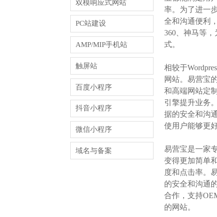
双模响应式网站
率。为了进一步
全和沟通便利，
PC站建设
360、神马等
式。
AMP/MIP手机站
触屏站
相较于Word
网站。易营宝
百度小程序
和高端网站定制
引擎提升业务。
抖音小程序
据的安全和沟
使用户能够更
微信小程序
易营宝是一家
域名与备案
变得更加简单和
度和点击率。易
的安全和沟通的
合作，支持OE
的网站。