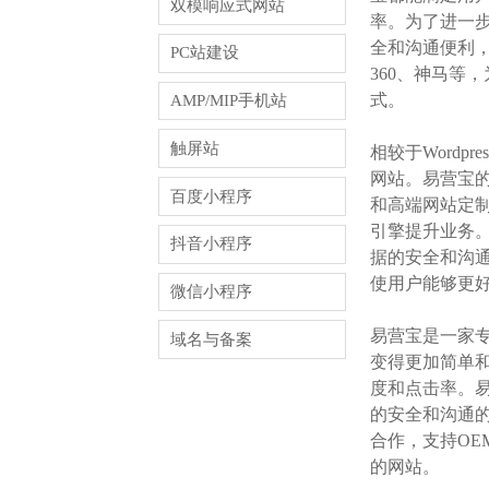
双模响应式网站
率。为了进一步
全和沟通便利，
PC站建设
360、神马等
式。
AMP/MIP手机站
触屏站
相较于Word
网站。易营宝
百度小程序
和高端网站定制
引擎提升业务。
抖音小程序
据的安全和沟
使用户能够更
微信小程序
易营宝是一家
域名与备案
变得更加简单和
度和点击率。易
的安全和沟通的
合作，支持OE
的网站。