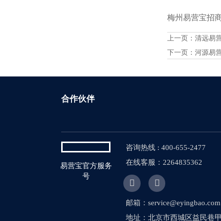
梅州易营宝招商火
上一页：
清远易
下一页：
河源易
合作伙伴
咨询热线 : 400-655-2477
在线客服：2264835362
易营宝官方服务
号


邮箱：service@eyingbao.com
地址：北京市西城区益民巷甲1