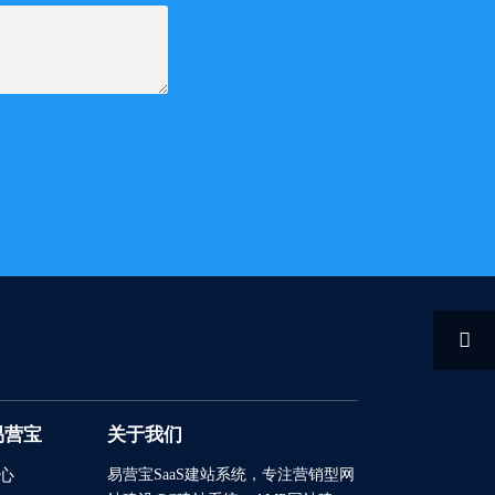

易营宝
关于我们
易营宝SaaS建站系统
，专注营销型网
心