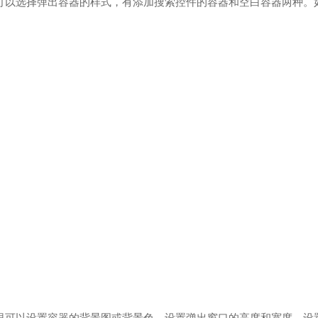
，可以选择弹出容器的样式，有添加搜索控件的容器和空白容器两种。
”里可以设置容器的背景图或背景色，设置弹出窗口的高度和宽度，设