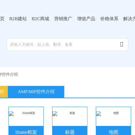
页
B2B建站
B2C商城
营销推广
增值产品
价格体系
解决

MIP控件介绍
流程
AMP/MIP控件介绍
iframe框架
标题
地图