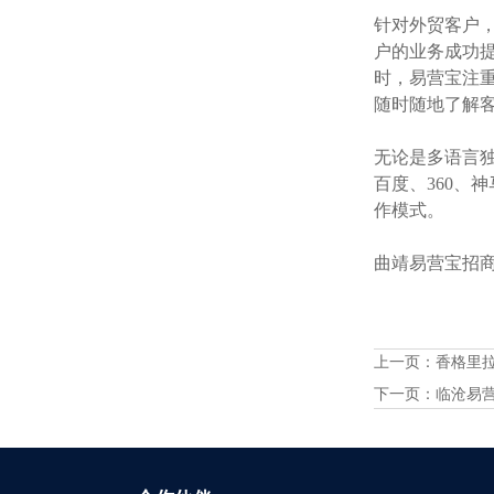
针对外贸客户
户的业务成功提
时，易营宝注
随时随地了解
无论是多语言独
百度、360、
作模式。
曲靖易营宝招商火
上一页：
香格里
下一页：
临沧易