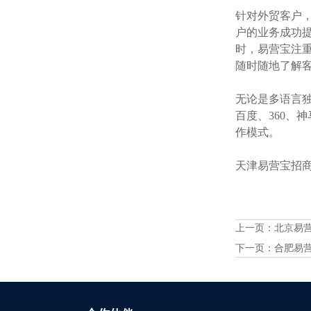
针对外贸客户
户的业务成功提
时，易营宝注
随时随地了解
无论是多语言独
百度、360、
作模式。
天津易营宝招商火
上一页：
北京易
下一页：
合肥易