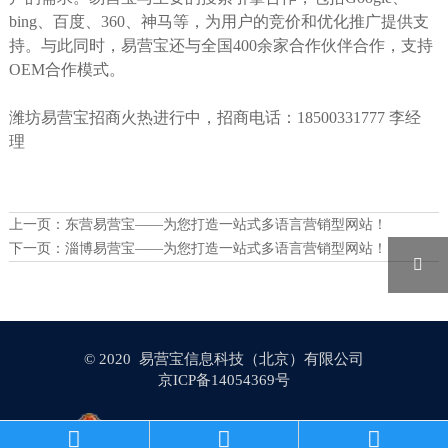
bing、百度、360、神马等，为用户的竞价和优化推广提供支
持。与此同时，易营宝还与全国400余家合作伙伴合作，支持
OEM合作模式。
潍坊易营宝招商火热进行中，招商电话：18500331777 李经
理
上一页：
东营易营宝——为您打造一站式多语言营销型网站！
下一页：
淄博易营宝——为您打造一站式多语言营销型网站！

© 2020 易营宝信息科技（北京）有限公司
京ICP备14054369号
京公网安备 11010202009692号


