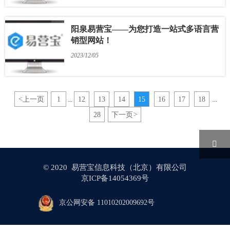
阳泉易营宝——为您打造一站式多语言营
销型网站！
2023/12/05
<
上一页
1
12
13
14
15
16
17
18
...
...
28
下一页
>

© 2020 易营宝信息科技（北京）有限公司
京ICP备14054369号
京公网安备 11010202009692号