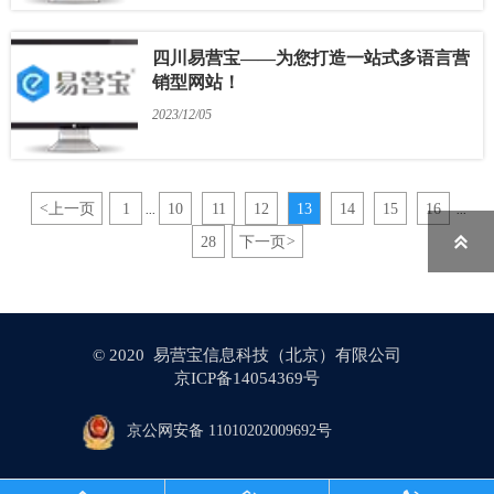
四川易营宝——为您打造一站式多语言营
销型网站！
2023/12/05
<
上一页
1
10
11
12
13
14
15
16
...
...

28
下一页
>
© 2020 易营宝信息科技（北京）有限公司
京ICP备14054369号
京公网安备 11010202009692号