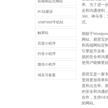
双模响应式网站
率。为了进一步
全和沟通便利，
PC站建设
360、神马等
式。
AMP/MIP手机站
触屏站
相较于Word
网站。易营宝
百度小程序
和高端网站定制
引擎提升业务。
抖音小程序
据的安全和沟
使用户能够更
微信小程序
易营宝是一家
域名与备案
变得更加简单和
度和点击率。易
的安全和沟通的
合作，支持OE
的网站。