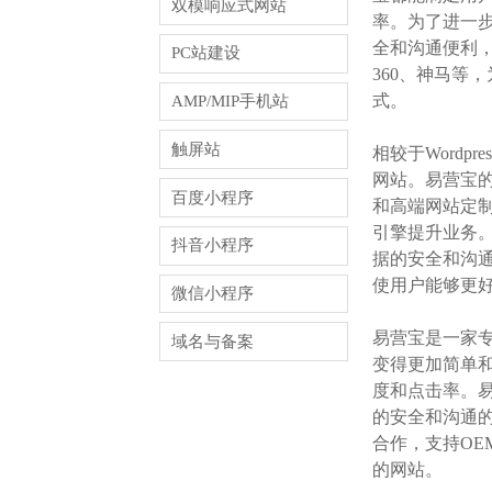
双模响应式网站
率。为了进一步
全和沟通便利，
PC站建设
360、神马等
式。
AMP/MIP手机站
触屏站
相较于Word
网站。易营宝
百度小程序
和高端网站定制
引擎提升业务。
抖音小程序
据的安全和沟
使用户能够更
微信小程序
易营宝是一家
域名与备案
变得更加简单和
度和点击率。易
的安全和沟通的
合作，支持OE
的网站。