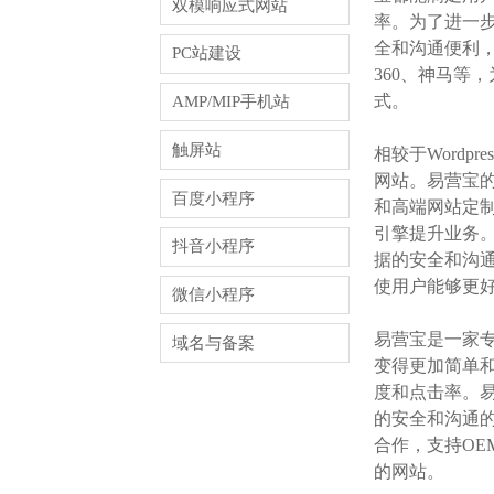
双模响应式网站
率。为了进一步
全和沟通便利，
PC站建设
360、神马等
式。
AMP/MIP手机站
触屏站
相较于Word
网站。易营宝
百度小程序
和高端网站定制
引擎提升业务。
抖音小程序
据的安全和沟
使用户能够更
微信小程序
易营宝是一家
域名与备案
变得更加简单和
度和点击率。易
的安全和沟通的
合作，支持OE
的网站。