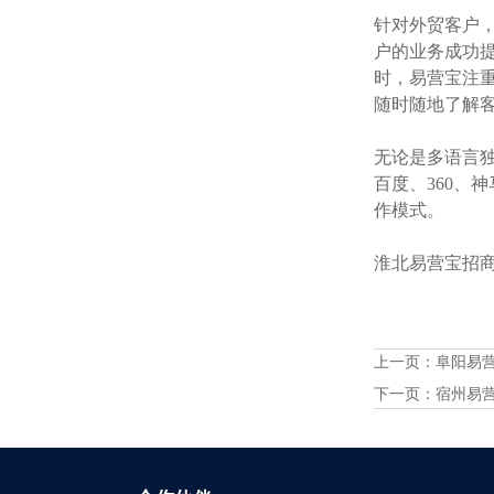
针对外贸客户
户的业务成功提
时，易营宝注
随时随地了解
无论是多语言独
百度、360、
作模式。
淮北易营宝招商火
上一页：
阜阳易
下一页：
宿州易