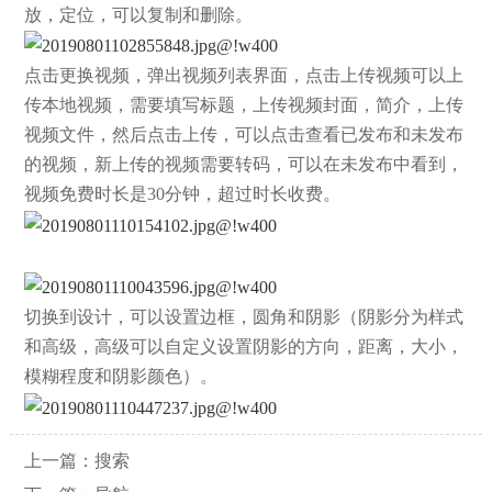
放，定位，可以复制和删除。
点击更换视频，弹出视频列表界面，点击上传视频可以上
传本地视频，需要填写标题，上传视频封面，简介，上传
视频文件，然后点击上传，可以点击查看已发布和未发布
的视频，新上传的视频需要转码，可以在未发布中看到，
视频免费时长是30分钟，超过时长收费。
切换到设计，可以设置边框，圆角和阴影（阴影分为样式
和高级，高级可以自定义设置阴影的方向，距离，大小，
模糊程度和阴影颜色）。
上一篇：
搜索