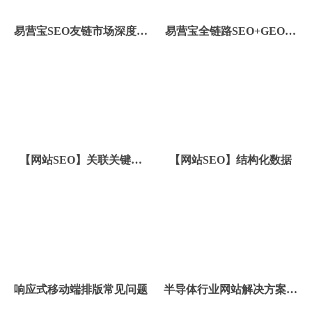
易营宝SEO友链市场深度运
易营宝全链路SEO+GEO优
营与AI 控件样式美化攻略
化矩阵
【网站SEO】关联关键词
【网站SEO】结构化数据
（Tag标签）
响应式移动端排版常见问题
半导体行业网站解决方案和
功能更新