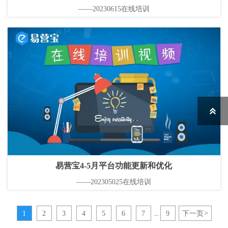
——20230615在线培训

易营宝4-5月平台功能更新和优化
——202305025在线培训
1
2
3
4
5
6
7
9
下一页
>
...