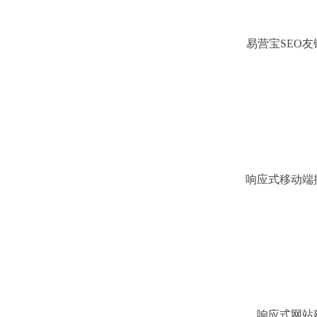
易营宝SEO
运营与AI 控
略
响应式移动端
题
响应式网站