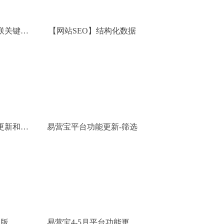
联关键词
【网站SEO】结构化数据
签）
更新和优
易营宝平台功能更新-筛选
改版
易营宝4-5月平台功能更新