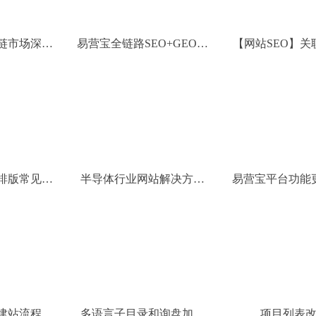
友链市场深度
易营宝全链路SEO+GEO优
【网站SEO】关
件样式美化攻
化矩阵
（Tag标
排版常见问
半导体行业网站解决方案
易营宝平台功能
和功能更新
化
建站流程
多语言子目录和询盘加密
项目列表