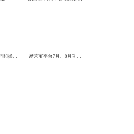
和优化
巧和操作
易营宝平台7月、8月功能
更新