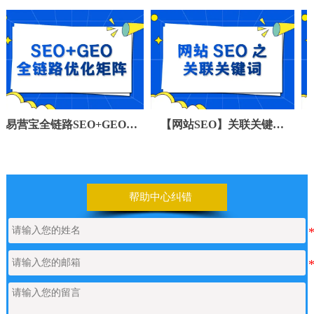
营宝全链路SEO+GEO优
【网站SEO】关联关键词
【网
化矩阵
（Tag标签）
帮助中心纠错