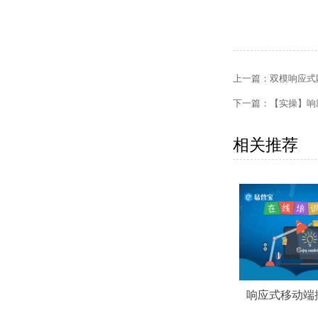
上一篇：
双模响应式
下一篇：
【实操】响
相关推荐
O】关联关键词
【网站SEO】结构化数据
响应式移动端
g标签）
题