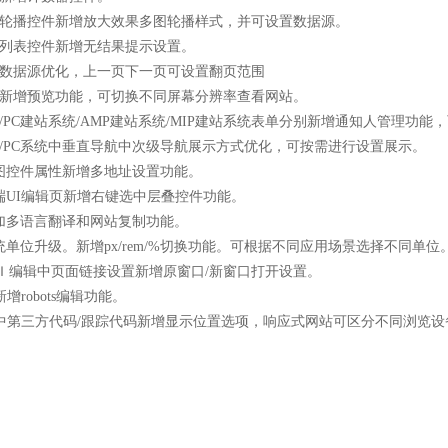
统轮播控件新增放大效果多图轮播样式，并可设置数据源。
统列表控件新增无结果提示设置。
统数据源优化，上一页下一页可设置翻页范围
统新增预览功能，可切换不同屏幕分辨率查看网站。
/PC建站系统/AMP建站系统/MIP建站系统表单分别新增通知人管理功
/PC系统中垂直导航中次级导航展示方式优化，可按需进行设置展示。
地图控件属性新增多地址设置功能。
端UI编辑页新增右键选中层叠控件功能。
增加多语言翻译和网站复制功能。
统单位升级。新增px/rem/%切换功能。可根据不同应用场景选择不同
ＵＩ编辑中页面链接设置新增原窗口/新窗口打开设置。
增robots编辑功能。
台中第三方代码/跟踪代码新增显示位置选项，响应式网站可区分不同浏览