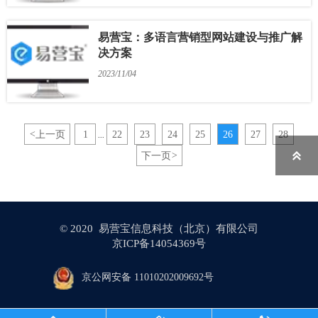
易营宝：多语言营销型网站建设与推广解
决方案
2023/11/04
<
上一页
1
22
23
24
25
26
27
28
...

下一页
>
© 2020 易营宝信息科技（北京）有限公司
京ICP备14054369号
京公网安备 11010202009692号