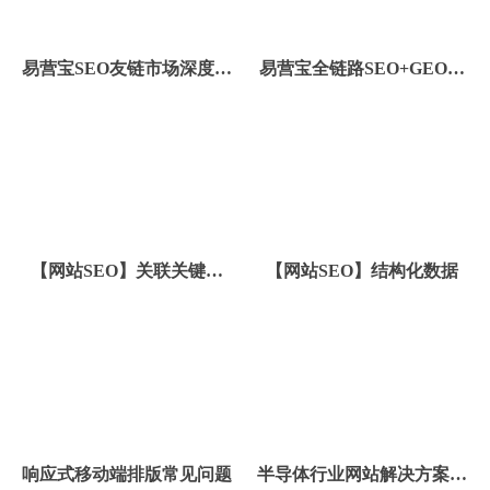
易营宝SEO友链市场深度运
易营宝全链路SEO+GEO优
营与AI 控件样式美化攻略
化矩阵
【网站SEO】关联关键词
【网站SEO】结构化数据
（Tag标签）
响应式移动端排版常见问题
半导体行业网站解决方案和