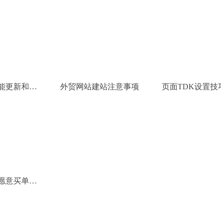
功能
能更新和优
外贸网站建站注意事项
页面TDK设置技
流程
愿意买单的
网站