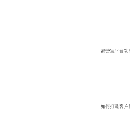
易营宝平台功
化
如何打造客户
B2B