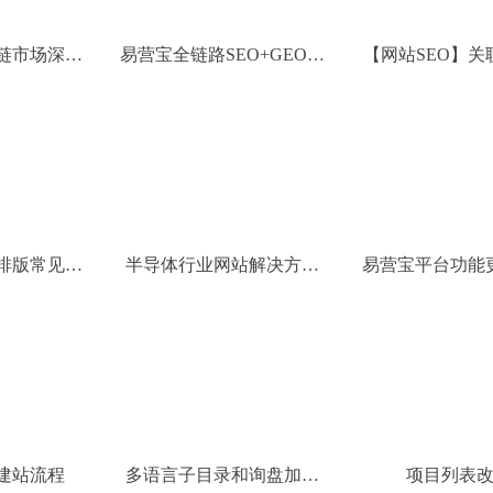
友链市场深度
易营宝全链路SEO+GEO优
【网站SEO】关
件样式美化攻
化矩阵
（Tag标
排版常见问
半导体行业网站解决方案
易营宝平台功能
和功能更新
化
建站流程
多语言子目录和询盘加密
项目列表