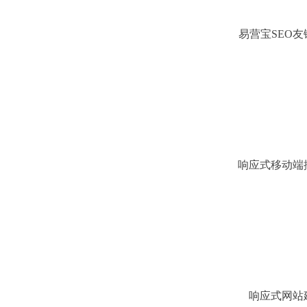
易营宝SEO
运营与AI 控
略
响应式移动端
题
响应式网站