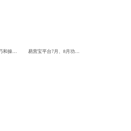
和优化
巧和操作
易营宝平台7月、8月功能
更新