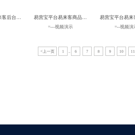
来客后台管
易营宝平台易来客商品上
易营宝平台易来
视频演示
传流程
程
=---视频演示
=--视频演
<
上一页
1
6
7
8
9
10
11
...