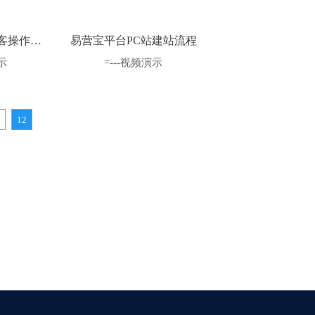
客操作流
易营宝平台PC站建站流程
示
=---视频演示
12