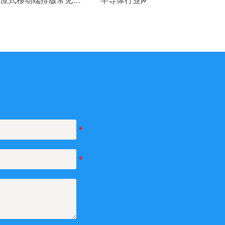
版常见问
半导体行业网站解决方案
易营宝平台功能更
和功能更新
化