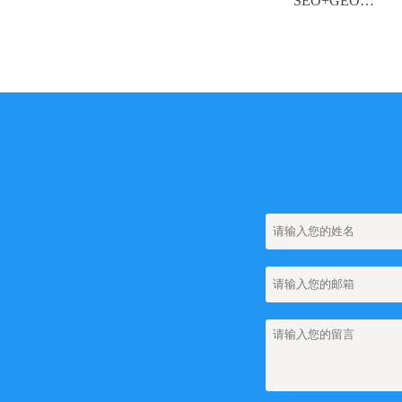
O友链市场深度
易营宝全链路SEO+GEO优
【网站SEO
控件样式美化攻
化矩阵
（Tag
略