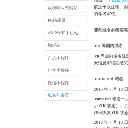
依法予以注销。因
双模响应式网站
的命名审核。
PC站建设
哪些域名必须要完
AMP/MIP手机站
触屏站
.cn
等国内域名
.cn
等国内域名注
百度小程序
天信息审核期结
抖音小程序
.com/.net
域名
微信小程序
2016 年 7 月 18 
域名与备案
.com/.net
域名一旦
示
OK
状态）。注
作日恢复
OK
状
2016 年 7 月 1