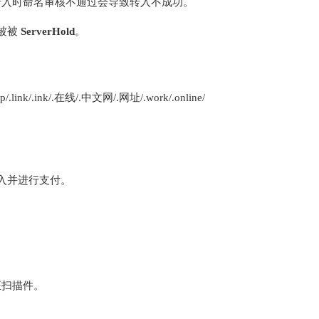
转入时命名审核不通过会导致转入不成功。
会被被
ServerHold
。
group/.link/.ink/.在线/.中文网/.网址/.work/.online/
入并进行支付。
证扫描件。