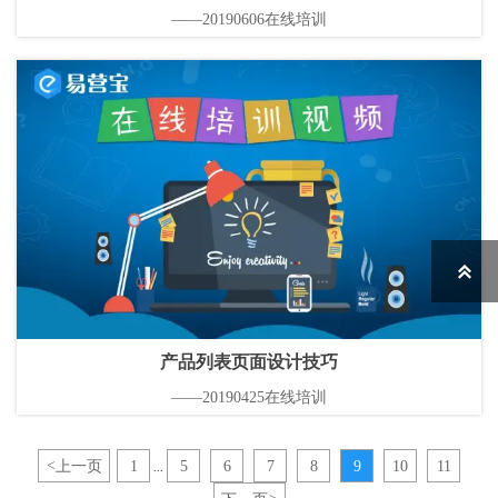
——20190606在线培训

产品列表页面设计技巧
——20190425在线培训
<
上一页
1
5
6
7
8
9
10
11
...