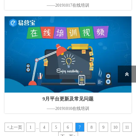
——20191017在线培训

9月平台更新及常见问题
——20191010在线培训
<
上一页
1
4
5
6
7
8
9
10
11
...