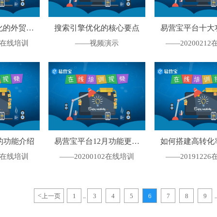
化的外贸网
搜索引擎优化的核心要点
易营宝平台十大
20在线培训
——视频演示
——2020021
的功能介绍
易营宝平台12月功能更新
如何搭建高转化
及常见问题
网站
09在线培训
——20200102在线培训
——2019122
<
上一页
1
3
4
5
6
7
8
9
...
..