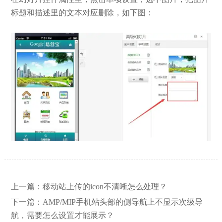
标题和描述里的文本对应删除，如下图：
【网站建设】网站的留言板如何绑定
2026/03/12
上一篇：
移动站上传的icon不清晰怎么处理？
邮件推送和微信推送？
下一篇：
AMP/MIP手机站头部的侧导航上不显示次级导
航，需要怎么设置才能展示？