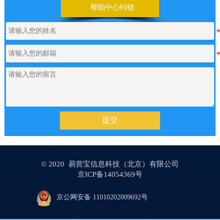
帮助中心纠错
【网站建设】表单管理
2026/06/17
如何申请通义千问API的Key
2026/05/22
【网站建设】产品/新闻详情里的关键
2026/05/18
词标签链接，如何设置链接文字的样
提交
式？
【网站建设】AI 代码助手
2026/04/20
© 2020 易营宝信息科技（北京）有限公司
京ICP备14054369号
京公网安备 11010202009692号
【网站建设】分类banner
2026/04/16