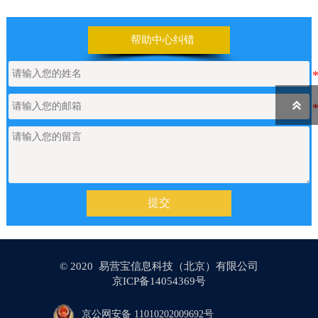
【网站建设】前台UI装修页和后台专
2026/06/25
业版编辑器里如何添加表格
帮助中心纠错
【网站建设】表单管理
2026/06/17

如何申请通义千问API的Key
2026/05/22
【网站建设】产品/新闻详情里的关键
2026/05/18
提交
词标签链接，如何设置链接文字的样
式？
© 2020 易营宝信息科技（北京）有限公司
【网站建设】AI 代码助手
2026/04/20
京ICP备14054369号
京公网安备 11010202009692号