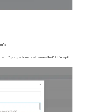
。
t');
nt.js?cb=googleTranslateElementInit"></script>