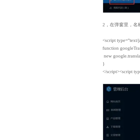
2，在弹窗里，名称可以
<script type="text/
function googleTra
new google.transla
}
</script><script ty