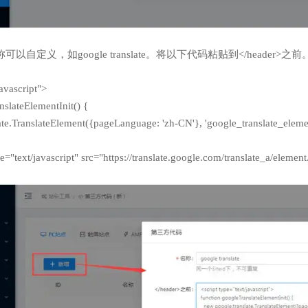
自定义，如google translate。将以下代码粘贴到</header>之前
javascript">
nslateElementInit() {
te.TranslateElement({pageLanguage: 'zh-CN'}, 'google_translate_elemen
pe="text/javascript" src="https://translate.google.com/translate_a/eleme