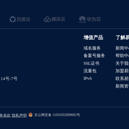
需求表和服务进度管理
品添加到购物车后，如何设置下右下角的购物车弹窗
言网站如何在CMS后台查看询盘
增值产品
了解
全智达-社媒发帖
域名服务
新闻中
在线编辑
备案号服务
帮助中
的留言板如何绑定邮件推送和微信推送？
SSL证书
关于我
流量包
加盟易
使用独立域名和子目录上线多语言网站的区别
IPv6
4号-7号
联系易
管理后台账号设置流程
新闻资
如何做多语言网站（如何翻译网站）？
做好后如何绑定域名、选服务器上线（网站如何上线）？
京公网安备 11010202009692号
务条款
隐私声明
导航如何设置锚点链接