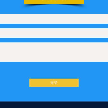
上如何配置Line在线咨询
如何配置KakaoTalk在线咨询
如何配置Telegram在线咨询
何配置Microsoft Teams在线咨询
Q管理
设置文字滚动样式
功能
/产品的详情页，如果设置展示浏览量
提交
结果页如何展示搜索词
过滤垃圾询盘