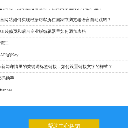
的网站，后期源站修改时，如何同步翻译到小语种里？
言网站如何实现根据访客所在国家或浏览器语言自动跳转？
UI装修页和后台专业版编辑器里如何添加表格
管理
PI的Key
/新闻详情里的关键词标签链接，如何设置链接文字的样式？
代码助手
nner
板上如何设置日期的选项
申请百度地图的key
设置管理后台的登录地址
帮助中心纠错