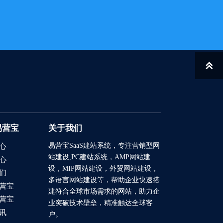
2025/11/13
2025/10/24
2025/10/20

2025/09/03
2025/08/06
2025/08/04
易营宝
关于我们
2025/07/24
易营宝SaaS建站系统
，专注营销型网
心
2025/07/16
站建设,PC建站系统，AMP网站建
心
设，MIP网站建设，外贸网站建设，
2025/07/04
们
多语言网站建设等，帮助企业快速搭
营宝
建符合全球市场需求的网站，助力企
2026/03/12
营宝
业突破技术壁垒，精准触达全球客
2023/12/07
讯
户。