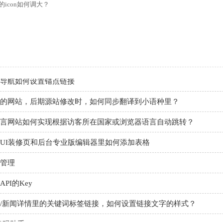
icon如何调大？
管理后台账号设置流程
如何做多语言网站（如何翻译网站）？
做好后如何绑定域名、选服务器上线（网站如何上线）？
导航如何设置锚点链接
的网站，后期源站修改时，如何同步翻译到小语种里？
言网站如何实现根据访客所在国家或浏览器语言自动跳转？
UI装修页和后台专业版编辑器里如何添加表格
管理
PI的Key
/新闻详情里的关键词标签链接，如何设置链接文字的样式？
代码助手