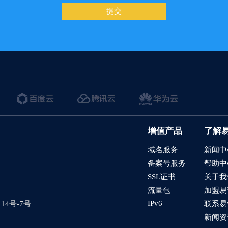
功能
提交
/产品的详情页，如果设置展示浏览量
结果页如何展示搜索词
过滤垃圾询盘
需求表和服务进度管理
品添加到购物车后，如何设置下右下角的购物车弹窗
增值产品
了解
言网站如何在CMS后台查看询盘
域名服务
新闻中
全智达-社媒发帖
备案号服务
帮助中
在线编辑
SSL证书
关于我
流量包
加盟易
的留言板如何绑定邮件推送和微信推送？
IPv6
4号-7号
联系易
使用独立域名和子目录上线多语言网站的区别
新闻资