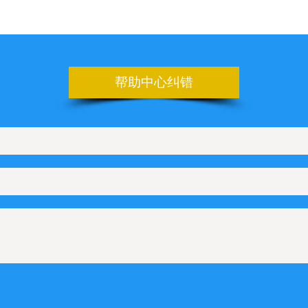
nner
板上如何设置日期的选项
申请百度地图的key
帮助中心纠错
设置管理后台的登录地址
上如何配置Line在线咨询
如何配置KakaoTalk在线咨询
如何配置Telegram在线咨询
何配置Microsoft Teams在线咨询
Q管理
设置文字滚动样式