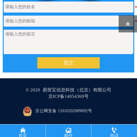
【网站建设】表单管理
2026/06/17

如何申请通义千问API的Key
2026/05/22
【网站建设】产品/新闻详情里的关键
2026/05/18
词标签链接，如何设置链接文字的样
提交
式？
【网站建设】AI 代码助手
2026/04/20
© 2020 易营宝信息科技（北京）有限公司
京ICP备14054369号
【网站建设】分类banner
2026/04/16
京公网安备 11010202009692号



【网站建设】留言板上如何设置日期
2026/04/08
首页
邮件
电话