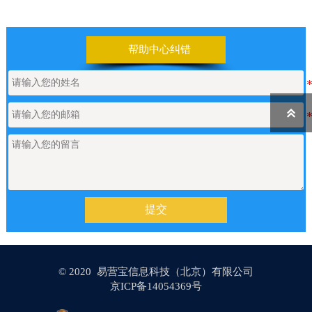
【网站建设】前台UI装修页和后台专
2026/06/25
业版编辑器里如何添加表格
帮助中心纠错
【网站建设】表单管理
2026/06/17

如何申请通义千问API的Key
2026/05/22
【网站建设】产品/新闻详情里的关键
2026/05/18
词标签链接，如何设置链接文字的样
提交
式？
© 2020 易营宝信息科技（北京）有限公司
【网站建设】AI 代码助手
2026/04/20
京ICP备14054369号