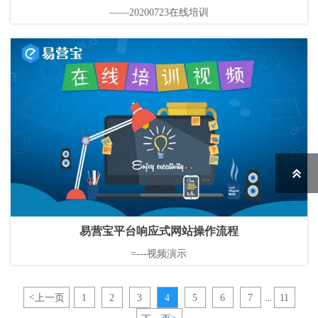
——20200723在线培训

易营宝平台响应式网站操作流程
=---视频演示
<
上一页
1
2
3
4
5
6
7
11
...