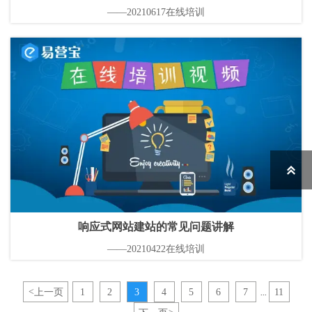
——20210617在线培训

响应式网站建站的常见问题讲解
——20210422在线培训
<
上一页
1
2
3
4
5
6
7
11
...