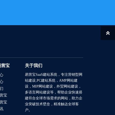
2025/10/24
2025/10/20
2025/09/03

2025/08/06
2025/08/04
2025/07/24
2025/07/16
易营宝
关于我们
易营宝SaaS建站系统
，专注营销型网
心
2025/07/04
站建设,PC建站系统，AMP网站建
心
2026/03/12
设，MIP网站建设，外贸网站建设，
们
多语言网站建设等，帮助企业快速搭
营宝
2023/12/07
建符合全球市场需求的网站，助力企
营宝
业突破技术壁垒，精准触达全球客
2021/03/04
讯
户。