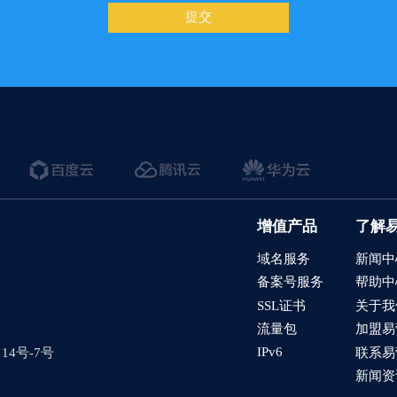
/产品的详情页，如果设置展示浏览量
提交
结果页如何展示搜索词
过滤垃圾询盘
需求表和服务进度管理
品添加到购物车后，如何设置下右下角的购物车弹窗
言网站如何在CMS后台查看询盘
全智达-社媒发帖
增值产品
了解
域名服务
新闻中
在线编辑
备案号服务
帮助中
的留言板如何绑定邮件推送和微信推送？
SSL证书
关于我
流量包
加盟易
使用独立域名和子目录上线多语言网站的区别
IPv6
4号-7号
联系易
管理后台账号设置流程
新闻资