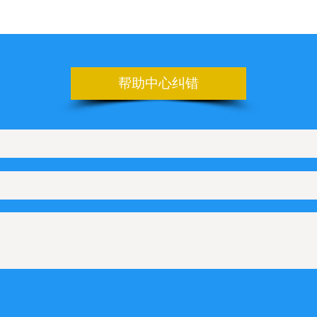
板上如何设置日期的选项
申请百度地图的key
设置管理后台的登录地址
帮助中心纠错
上如何配置Line在线咨询
如何配置KakaoTalk在线咨询
如何配置Telegram在线咨询
何配置Microsoft Teams在线咨询
Q管理
设置文字滚动样式
功能