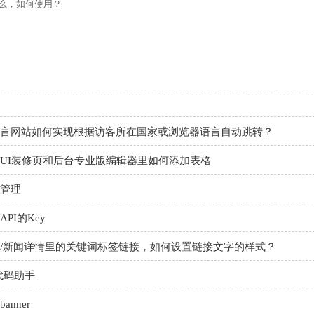
如何做多语言网站（如何翻译网站）？
么，如何使用？
做好后如何绑定域名、选服务器上线（网站如何上线）？
导航如何设置锚点链接
的网站，后期源站修改时，如何同步翻译到小语种里？
言网站如何实现根据访客所在国家或浏览器语言自动跳转？
UI装修页和后台专业版编辑器里如何添加表格
管理
PI的Key
/新闻详情里的关键词标签链接，如何设置链接文字的样式？
代码助手
nner