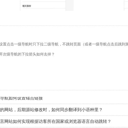
的留言板如何绑定邮件推送和微信推送？
使用独立域名和子目录上线多语言网站的区别
设置点击一级导航时只下拉二级导航，不跳转页面（或者一级导航点击后跳到
管理后台账号设置流程
开次级导航的下拉箭头如何去掉？
如何做多语言网站（如何翻译网站）？
做好后如何绑定域名、选服务器上线（网站如何上线）？
导航如何设置锚点链接
的网站，后期源站修改时，如何同步翻译到小语种里？
言网站如何实现根据访客所在国家或浏览器语言自动跳转？
UI装修页和后台专业版编辑器里如何添加表格