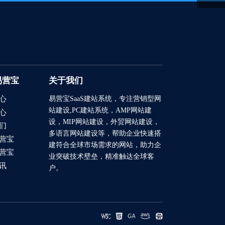
2025/09/03
2025/08/06
2025/08/04
2025/07/24
易营宝
关于我们
易营宝SaaS建站系统
，专注营销型网
2025/07/16
心
站建设,PC建站系统，AMP网站建
心
2025/07/04
设，MIP网站建设，外贸网站建设，
们
多语言网站建设等，帮助企业快速搭
营宝
2026/03/12
建符合全球市场需求的网站，助力企
营宝
业突破技术壁垒，精准触达全球客
2023/12/07
讯
户。
2021/03/04
2021/03/04
2021/03/04