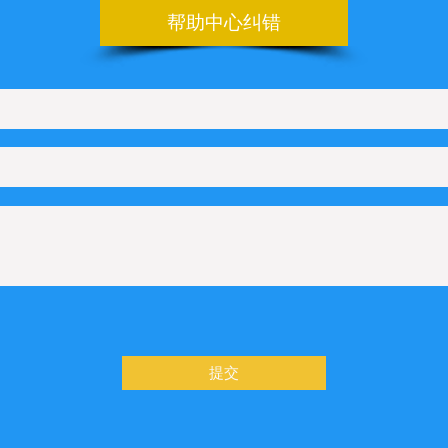
帮助中心纠错
设置管理后台的登录地址
上如何配置Line在线咨询
如何配置KakaoTalk在线咨询
如何配置Telegram在线咨询
何配置Microsoft Teams在线咨询
Q管理
设置文字滚动样式
功能
提交
/产品的详情页，如果设置展示浏览量
结果页如何展示搜索词