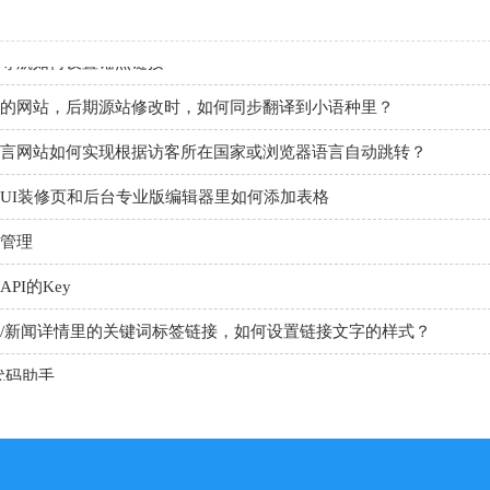
导航如何设置锚点链接
的网站，后期源站修改时，如何同步翻译到小语种里？
言网站如何实现根据访客所在国家或浏览器语言自动跳转？
UI装修页和后台专业版编辑器里如何添加表格
管理
PI的Key
/新闻详情里的关键词标签链接，如何设置链接文字的样式？
代码助手
nner
板上如何设置日期的选项
申请百度地图的key