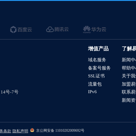
过滤垃圾询盘
需求表和服务进度管理
品添加到购物车后，如何设置下右下角的购物车弹窗
言网站如何在CMS后台查看询盘
增值产品
了解
全智达-社媒发帖
域名服务
新闻中
备案号服务
帮助中
在线编辑
SSL证书
关于我
流量包
加盟易
的留言板如何绑定邮件推送和微信推送？
IPv6
4号-7号
联系易
使用独立域名和子目录上线多语言网站的区别
新闻资
管理后台账号设置流程
如何做多语言网站（如何翻译网站）？
京公网安备 11010202009692号
务条款
隐私声明
做好后如何绑定域名、选服务器上线（网站如何上线）？