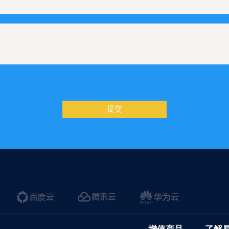
如何配置Telegram在线咨询
何配置Microsoft Teams在线咨询
Q管理
设置文字滚动样式
提交
功能
/产品的详情页，如果设置展示浏览量
结果页如何展示搜索词
过滤垃圾询盘
需求表和服务进度管理
品添加到购物车后，如何设置下右下角的购物车弹窗