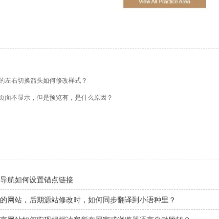
的留言板如何绑定邮件推送和微信推送？
的左右切换箭头如何修改样式？
使用独立域名和子目录上线多语言网站的区别
页面不显示，但是预览有，是什么原因？
管理后台账号设置流程
如何做多语言网站（如何翻译网站）？
做好后如何绑定域名、选服务器上线（网站如何上线）？
导航如何设置锚点链接
的网站，后期源站修改时，如何同步翻译到小语种里？
言网站如何实现根据访客所在国家或浏览器语言自动跳转？